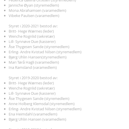
Federica Gallina Ottesen (styremedlem)
Janniche Øyan (styremedlem)
Mona Abrahamsen (varamedlem)
Vibeke Paulsen (varamedlem)
Styret i
2020-2021
bestod av:
Britt- Hege Wærnes (leder)
Wenche Rognlid (sekretær)
Lill- Synnøve Due (kasserer)
Åse Thygesen Sande (styremedlem)
Erling- Andre Kvistad Nilsen (styremedlem)
Bjørg Uhlin Hansen(styremedlem)
Mari Tørå Hagli (varamedlem)
Ina Ramsland (varamedlem)
Styret i
2019-2020
bestod av:
Britt- Hege Wærnes (leder)
Wenche Rognlid (sekretær)
Lill- Synnøve Due (kasserer)
Åse Thygesen Sande (styremedlem)
Anne Holberg Klemsdal (styremedlem)
Erling- Andre Kvistad Nilsen (styremedlem)
Ena Heimdahl (varamedlem)
Bjørg Uhlin Hansen (varamedlem)