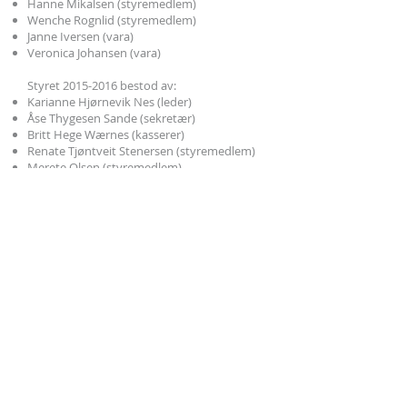
Hanne Mikalsen (styremedlem)
Wenche Rognlid (styremedlem)
Janne Iversen (vara)
Veronica Johansen (vara)
Styret
2015-2016
bestod av:
Karianne Hjørnevik Nes (leder)
Åse Thygesen Sande (sekretær)
Britt Hege Wærnes (kasserer)
Renate Tjøntveit Stenersen (styremedlem)
Merete Olsen (styremedlem)
Monica Ingemarsson (
varamedlem)
Janne Iversen (
varamedlem
)
Styret
2014-2015
bestod av:
Karianne Hjørnevik Nes (leder)
Åse Thygesen Sande (sekretær)
Britt Hege Wærnes (kasserer)
Monica Ingemarsson (styremedlem)
Renate Tjøntveit Stenersen (styremedlem)
Janne Iversen (
varamedlem)
Lena Wiik (
varamedlem
)