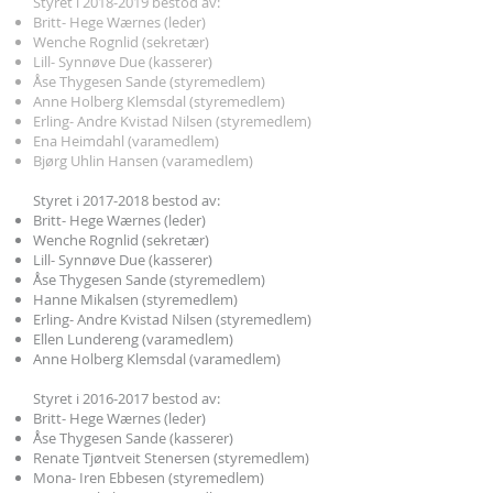
Styret i
2018-2019
bestod av:
Britt- Hege Wærnes (leder)
Wenche Rognlid (sekretær)
Lill- Synnøve Due (kasserer)
Åse Thygesen Sande (styremedlem)
Anne Holberg Klemsdal (styremedlem)
Erling- Andre Kvistad Nilsen (styremedlem)
Ena Heimdahl (varamedlem)
Bjørg Uhlin Hansen (varamedlem)
Styret i
2017-2018
bestod av:
Britt- Hege Wærnes (leder)
Wenche Rognlid (sekretær)
Lill- Synnøve Due (kasserer)
Åse Thygesen Sande (styremedlem)
Hanne Mikalsen (styremedlem)
Erling- Andre Kvistad Nilsen (styremedlem)
Ellen Lundereng (varamedlem)
Anne Holberg Klemsdal (varamedlem)
Styret i
2016-2017
bestod av:
Britt- Hege Wærnes (leder)
Åse Thygesen Sande (kasserer)
Renate Tjøntveit Stenersen (styremedlem)
Mona- Iren Ebbesen (styremedlem)