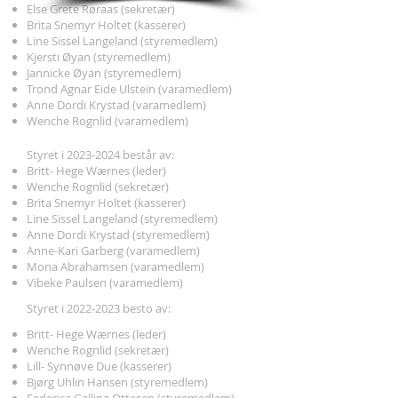
Else Grete Røraas (sekretær)
Brita Snemyr Holtet (kasserer)
Line Sissel Langeland (styremedlem)
Kjersti Øyan (styremedlem)
Jannicke Øyan (styremedlem)
Trond Agnar Eide Ulstein (varamedlem)
Anne Dordi Krystad (varamedlem)
Wenche Rognlid (varamedlem)
Styret i
2023-2024
består av:
Britt- Hege Wærnes (leder)
Wenche Rognlid (sekretær)
Brita Snemyr Holtet (kasserer)
Line Sissel Langeland (styremedlem)
Anne Dordi Krystad (styremedlem)
Anne-Kari Garberg (varamedlem)
Mona Abrahamsen (varamedlem)
Vibeke Paulsen (varamedlem)
Styret i
2022-2023
besto av:
Britt- Hege Wærnes (leder)
Wenche Rognlid (sekretær)
Lill- Synnøve Due (kasserer)
Bjørg Uhlin Hansen (styremedlem)