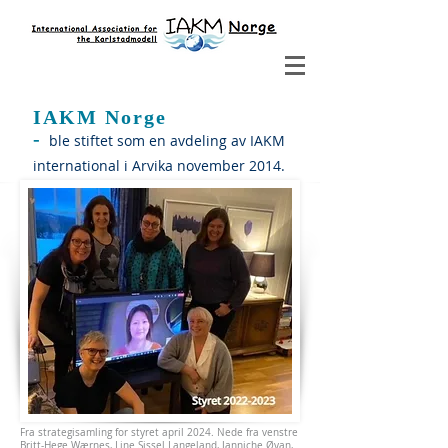
IAKM Norge
-
ble stiftet som en
avdeling av IAKM
international
i Arvika november 2014.
Fra strategisamling for styret april 2024. Nede fra venstre
Britt-Hege Wærnes, Line Sissel Langeland, Janniche Øyan,