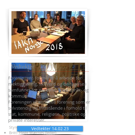
Vedtekter
Foreningens formål er å arbeide for
mektiggjøring, likeverd og deltagelse i
samfunnet for personer med språk- og
kommunikasjonsvansker.
Foreningen er en ideell forening som er
selvstendig og frittstående i forhold til
stat, kommune, religiøse, politiske og
private interesser.
Styret i
2024-2025
består av:
Vedtekter 14.02.23
Britt- Hege Wærnes (leder)